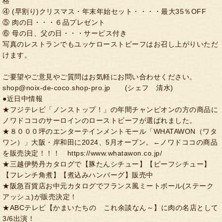
格
④ (早割り)クリスマス・年末年始セット・・・・最大35％OFF
⑤ 肉の日・・・６品プレゼント
⑥ 母の日、父の日・・・サービス付き
写真のレストランでもユッケローストビーフはお召し上がりいただ
けます。
ご要望やご意見やご質問はお気軽にお問い合わせください。
shop@noix-de-coco.shop-pro.jp (シェフ 清水)
●近日中情報
★フジテレビ「ノンストップ！」の年間チャンピオンの方の商品に
ノワドココのサーロインのローストビーフが選ばれました。
★８０００坪のエンターテインメントモール「WHATAWON（ワタ
ワン）」大阪・岸和田に2024、5月オープン。←ノワドココの商品
を販売決定！！！ https://www.whatawon.co.jp/
★三越伊勢丹カタログで【豚たんシチュー】【ビーフシチュー】
【フレンチ角煮】【煮込みハンバーグ】販売中
★阪急百貨店お中元カタログでフランス風ミートボール(ステーク
アッシュ)が販売決定！
★ABCテレビ【かまいたちの これ余談なん～】に肉の名店として
3/6出演！