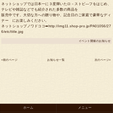
ネットショップでは日本一に３度輝いたロ－ストビ―フをはじめ、
テレビや雑誌などでも紹介された多数の商品を
販売中です。大切な方への贈り物や、記念日のご家庭で豪華なディ
ナー にお楽しみください。
ネットショップノワドココ➡http://img11.shop-pro.jp/PA01056/27
6/etc/title.jpg
イベント開催のお知らせ
<前のページ
お知らせ一覧
次のページ>
ホーム
メニュー