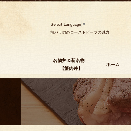
Select Language
▼
前バラ肉のローストビーフの魅力
名物丼＆新名物
ホーム
【蟹肉丼】