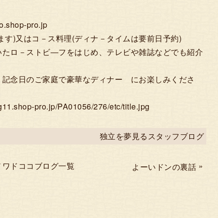
hop-pro.jp
ます)又はコ－ス料理(ディナ－タイムは要前日予約)
いたロ－ストビ―フをはじめ、テレビや雑誌などでも紹介
、記念日のご家庭で豪華なディナー にお楽しみくださ
p-pro.jp/PA01056/276/etc/title.jpg
独立を夢見るスタッフブログ
ノワドココブログ一覧
»
よーいドンの裏話