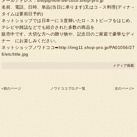
メールアドレス：shop@noix-de-coco.shop-pro.jp
名前、電話、日時、単品(当日に承ります)又はコ－ス料理(ディナ－
タイムは要前日予約)
ネットショップでは日本一に３度輝いたロ－ストビ―フをはじめ、
テレビや雑誌などでも紹介された多数の商品を
販売中です。大切な方への贈り物や、記念日のご家庭で豪華なディ
ナー にお楽しみください。
ネットショップノワドココ➡http://img11.shop-pro.jp/PA01056/27
6/etc/title.jpg
メディア掲載
<前のページ
ノワドココブログ一覧
次のページ>