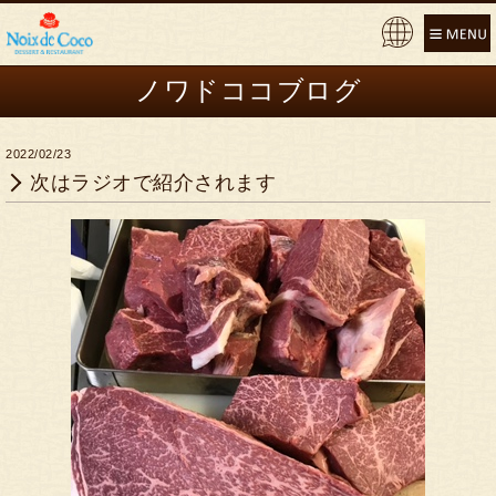
Pow
ere
ノワドココブログ
d by
2022/02/23
次はラジオで紹介されます