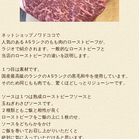
ネットショップノワドココで
人気のあるＡ5ランクのもも肉のローストビーフが、
ラジオで紹介されます。一般的なローストビーフと
当店のローストビーフの違いを説明します。
１つ目は素材です。
国産最高級のランクのＡ5ランクの黒毛和牛を使用しています。
そのため同じもも肉でも、驚くほどしっとりジューシーです。
ソースは１つは熟成ローストビーフソースと
玉ねぎわさびソースです。
２種類ともご飯と相性が良く
ローストビーフをご飯の上に１枚のせ、
ソースをどちらかをかけ
ご飯を巻いてお召し上がりいただくと
絶対に気に入っていただけると思います。