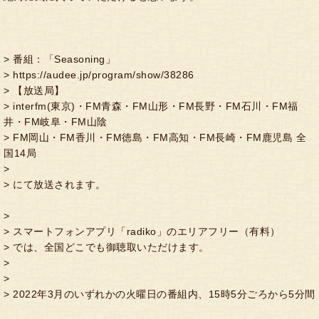
>
番組：「
Seasoning
」
>
https://audee.jp/program/show/38286
>
【放送局】
> interfm(
東京
)
・
FM
青森・
FM
山形・
FM
長野・
FM
石川・
FM
福
井・
FM
岐阜・
FM
山陰
> FM
岡山・
FM
香川・
FM
徳島・
FM
高知・
FM
長崎・
FM
鹿児島 全
国
14
局
>
>
にて放送されます。
>
>
スマートフォンアプリ「
radiko
」のエリアフリー（有料）
>
では、全国どこでも御聴取いただけます。
>
>
> 2022
年
3
月のいずれかの火曜日の番組内、
15
時
5
分ごろから
5
分間