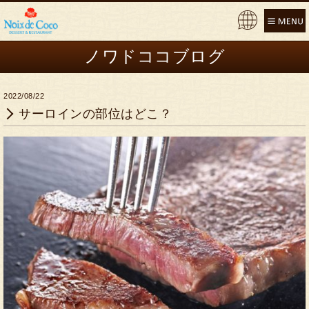
Pow
ere
ノワドココブログ
d by
2022/08/22
サーロインの部位はどこ？