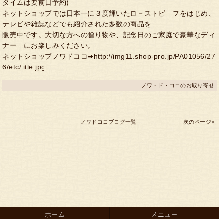
タイムは要前日予約)
ネットショップでは日本一に３度輝いたロ－ストビ―フをはじめ、
テレビや雑誌などでも紹介された多数の商品を
販売中です。大切な方への贈り物や、記念日のご家庭で豪華なディ
ナー にお楽しみください。
ネットショップノワドココ➡http://img11.shop-pro.jp/PA01056/27
6/etc/title.jpg
ノワ・ド・ココのお取り寄せ
ノワドココブログ一覧
次のページ>
ホーム
メニュー