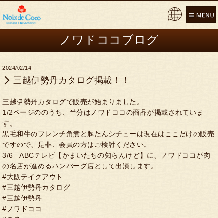
Pow
ere
ノワドココブログ
d by
2024/02/14
三越伊勢丹カタログ掲載！！
三越伊勢丹カタログで販売が始まりました。
1/2ページののうち、半分はノワドココの商品が掲載されていま
す。
黒毛和牛のフレンチ角煮と豚たんシチューは現在はここだけの販売
ですので、是非、会員の方はご検討ください。
3/6 ABCテレビ【かまいたちの知らんけど】に、ノワドココが肉
の名店が進めるハンバーグ店として出演します。
#大阪テイクアウト
#三越伊勢丹カタログ
#三越伊勢丹
#ノワドココ