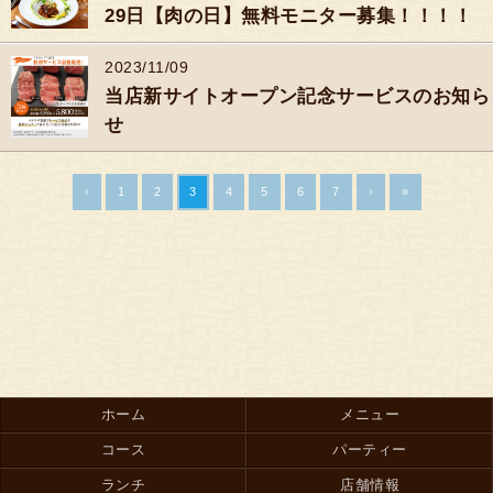
29日【肉の日】無料モニター募集！！！！
2023/11/09
当店新サイトオープン記念サービスのお知ら
せ
‹
1
2
3
4
5
6
7
›
»
ホーム
メニュー
コース
パーティー
ランチ
店舗情報