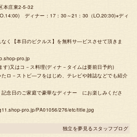
本庄東2-5-32
.14:00) ディナー：17：30～21：30（LO.20:30)※ディ
れなく【本日のピクルス】を無料サ―ビスさせて頂きま
hop-pro.jp
ます)又はコ－ス料理(ディナ－タイムは要前日予約)
いたロ－ストビ―フをはじめ、テレビや雑誌などでも紹介
、記念日のご家庭で豪華なディナー にお楽しみくださ
p-pro.jp/PA01056/276/etc/title.jpg
独立を夢見るスタッフブログ