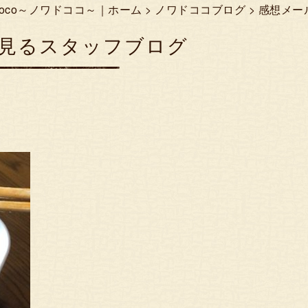
Coco～ノワドココ～｜ホーム
>
ノワドココブログ
> 感想メ
見るスタッフブログ