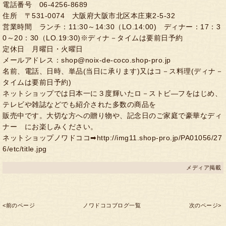
電話番号 06-4256-8689
住所 〒531-0074 大阪府大阪市北区本庄東2-5-32
営業時間 ランチ：11:30～14:30（LO.14:00) ディナー：17：3
0～20：30（LO.19:30)※ディナ－タイムは要前日予約
定休日 月曜日・火曜日
メールアドレス：shop@noix-de-coco.shop-pro.jp
名前、電話、日時、単品(当日に承ります)又はコ－ス料理(ディナ－
タイムは要前日予約)
ネットショップでは日本一に３度輝いたロ－ストビ―フをはじめ、
テレビや雑誌などでも紹介された多数の商品を
販売中です。大切な方への贈り物や、記念日のご家庭で豪華なディ
ナー にお楽しみください。
ネットショップノワドココ➡http://img11.shop-pro.jp/PA01056/27
6/etc/title.jpg
メディア掲載
<前のページ
ノワドココブログ一覧
次のページ>