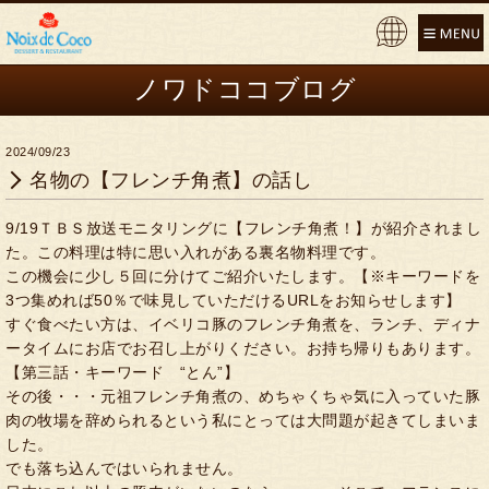
Pow
ere
ノワドココブログ
d by
2024/09/23
名物の【フレンチ角煮】の話し
9/19ＴＢＳ放送モニタリングに【フレンチ角煮！】が紹介されまし
た。この料理は特に思い入れがある裏名物料理です。
この機会に少し５回に分けてご紹介いたします。【※キーワードを
3つ集めれば50％で味見していただけるURLをお知らせします】
すぐ食べたい方は、イベリコ豚のフレンチ角煮を、ランチ、ディナ
ータイムにお店でお召し上がりください。お持ち帰りもあります。
【第三話・キーワード “とん”】
その後・・・元祖フレンチ角煮の、めちゃくちゃ気に入っていた豚
肉の牧場を辞められるという私にとっては大問題が起きてしまいま
した。
でも落ち込んではいられません。