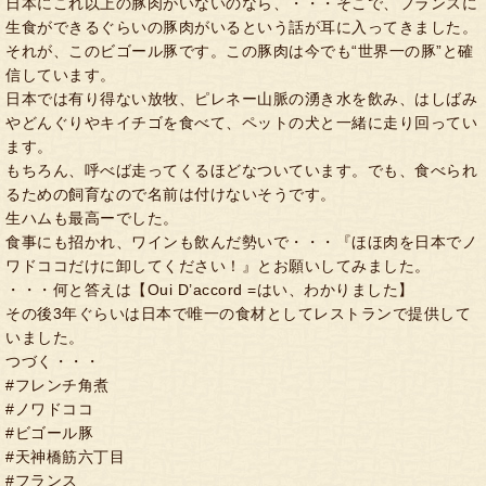
日本にこれ以上の豚肉がいないのなら、・・・そこで、フランスに
生食ができるぐらいの豚肉がいるという話が耳に入ってきました。
それが、このビゴール豚です。この豚肉は今でも“世界一の豚”と確
信しています。
日本では有り得ない放牧、ピレネー山脈の湧き水を飲み、はしばみ
やどんぐりやキイチゴを食べて、ペットの犬と一緒に走り回ってい
ます。
もちろん、呼べば走ってくるほどなついています。でも、食べられ
るための飼育なので名前は付けないそうです。
生ハムも最高ーでした。
食事にも招かれ、ワインも飲んだ勢いで・・・『ほほ肉を日本でノ
ワドココだけに卸してください！』とお願いしてみました。
・・・何と答えは【Oui D’accord =はい、わかりました】
その後3年ぐらいは日本で唯一の食材としてレストランで提供して
いました。
つづく・・・
#フレンチ角煮
#ノワドココ
#ビゴール豚
#天神橋筋六丁目
#フランス