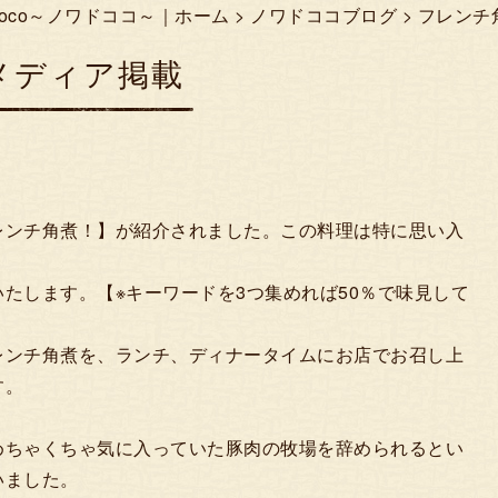
Coco～ノワドココ～｜ホーム
>
ノワドココブログ
> フレンチ
メディア掲載
フレンチ角煮！】が紹介されました。この料理は特に思い入
たします。【※キーワードを3つ集めれば50％で味見して
レンチ角煮を、ランチ、ディナータイムにお店でお召し上
す。
めちゃくちゃ気に入っていた豚肉の牧場を辞められるとい
いました。