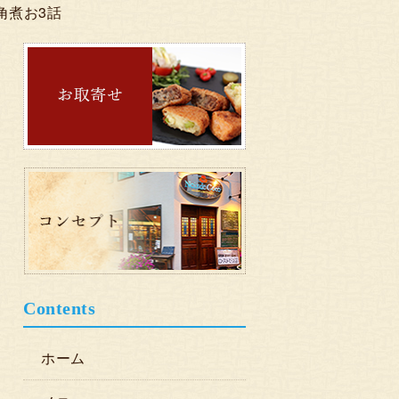
角煮お3話
Contents
ホーム