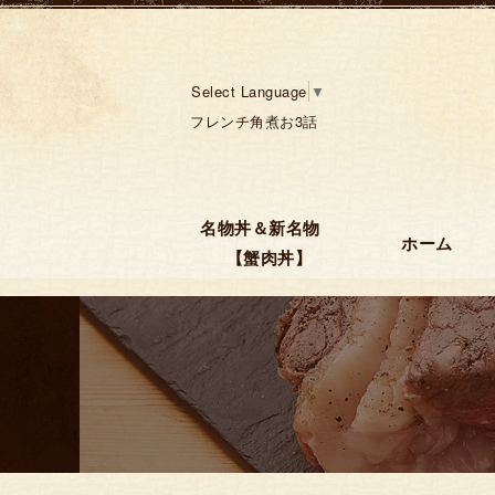
Select Language
▼
フレンチ角煮お3話
名物丼＆新名物
ホーム
【蟹肉丼】