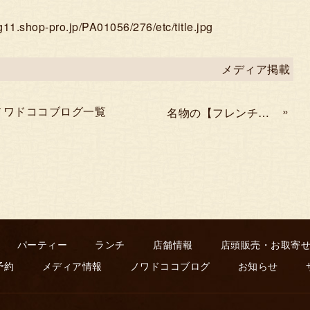
p-pro.jp/PA01056/276/etc/title.jpg
メディア掲載
ノワドココブログ一覧
»
名物の【フレンチ角煮】の話し
パーティー
ランチ
店舗情報
店頭販売・お取寄
予約
メディア情報
ノワドココブログ
お知らせ