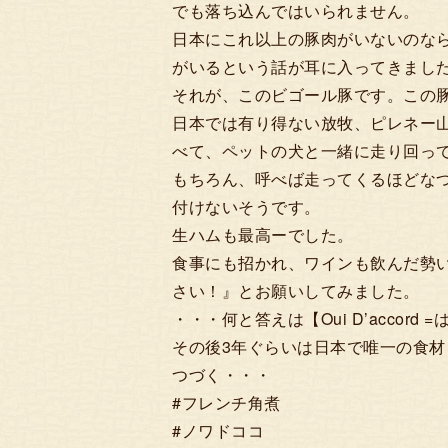
でも落ち込んではいられません。
日本にこれ以上の豚肉がいないのな
がいるという話が耳に入ってきまし
それが、このビゴール豚です。この豚
日本では有り得ない放牧、ピレネー
べて、ペットの犬と一緒に走り回っ
もちろん、呼べば走ってくるほどな
付けないそうです。
生ハムも最高ーでした。
食事にも招かれ、ワインも飲んだ勢
さい！』とお願いしてみました。
・・・何と答えは【Oui D’accord
その後3年ぐらいは日本で唯一の食
つづく・・・
#フレンチ角煮
#ノワドココ