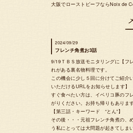
大阪でローストビーフならNoix de 
2024/09/29
フレンチ角煮お3話
9/19ＴＢＳ放送モニタリングに【
れがある裏名物料理です。
この機会に少し５回に分けてご紹介い
いただけるURLをお知らせします】
すぐ食べたい方は、イベリコ豚のフ
がりください。お持ち帰りもありま
【第三話・キーワード “とん”】
その後・・・元祖フレンチ角煮の、
う私にとっては大問題が起きてしま