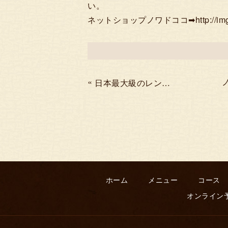
い。
ネットショップノワドココ➡http://img11.sho
«
日本最大級のレンタカー予約サイトtocooのブログで紹介されました
ホーム
メニュー
コース
オンライン