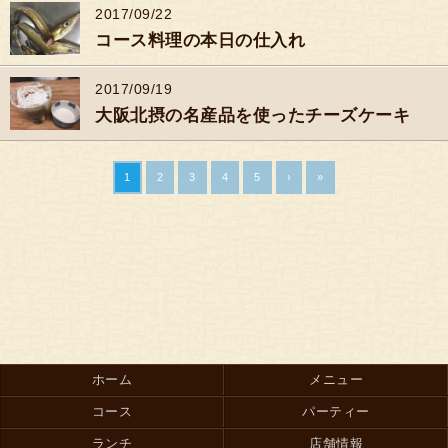
2017/09/22
コース料理の本日の仕入れ
2017/09/19
大阪北摂の名産品を使ったチーズケーキ
1
2
3
4
5
›
»
ホーム
メニュー
コース
パーティー
ランチ
店舗情報