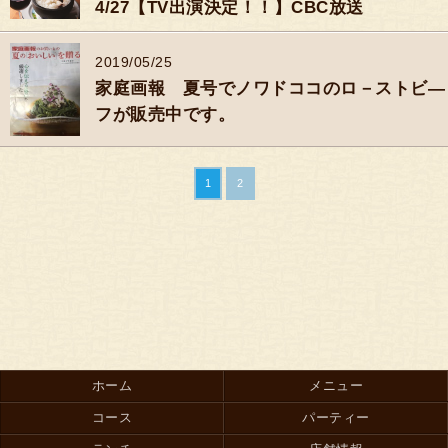
4/27【TV出演決定！！】CBC放送
2019/05/25
家庭画報 夏号でノワドココのロ－ストビ―
フが販売中です。
1
2
ホーム
メニュー
コース
パーティー