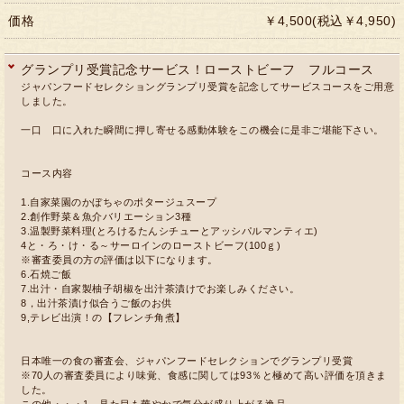
価格
￥4,500(税込￥4,950)
グランプリ受賞記念サービス！ローストビーフ フルコース
ジャパンフードセレクショングランプリ受賞を記念してサービスコースをご用意
しました。
一口 口に入れた瞬間に押し寄せる感動体験をこの機会に是非ご堪能下さい。
コース内容
1.自家菜園のかぼちゃのポタージュスープ
2.創作野菜＆魚介バリエーション3種
3.温製野菜料理(とろけるたんシチューとアッシパルマンティエ)
4と・ろ・け・る～サーロインのローストビーフ(100ｇ)
※審査委員の方の評価は以下になります。
6.石焼ご飯
7.出汁・自家製柚子胡椒を出汁茶漬けでお楽しみください。
8，出汁茶漬け似合うご飯のお供
9,テレビ出演！の【フレンチ角煮】
日本唯一の食の審査会、ジャパンフードセレクションでグランプリ受賞
※70人の審査委員により味覚、食感に関しては93％と極めて高い評価を頂きま
した。
この他・・・1，見た目も華やかで気分が盛り上がる逸品