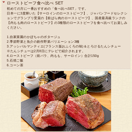
ローストビーフ食べ比べ SET
初めての方に一番おすすめの「食べ比べSET」です。
日本一に3度輝いた【サーロインのローストビーフ】、ジャパンフードセレクシ
ョンでグランプリ受賞の【前ばら肉のローストビーフ】、国産最高級ランクの
【内もも肉のローストビーフ】の3種類のローストビーフを食べ比べてお楽しみ
ください。
1.自家菜園のかぼちゃのポタージュ
2.季節野菜と魚介の創作野菜バリエーション3種
3.アッシパルマンティエ(フランス版おふくろの味)＆とろけるたんシチュー
※たんシチューは2月8日にテレビで紹介されます。
4.ローストビーフ（前バラ、内もも、サーロイン）合計150g
5.石焼ご飯
6.コーン茶