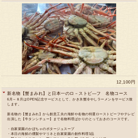
12,100円
新名物【蟹まみれ】と日本一のロ－ストビ―フ 名物コース
6月～８月はOPEN記念サービスとして、かき氷蟹冷やしラーメンをサービス致
します。
新名物の【蟹まみれ】から創意工夫の海鮮や名物の特選ローストビーフやテレビ
出演した【牛タンシチュー】まで名物料理ばかりのとっておきのコースです。
・自家菜園のかぼちゃのポタージュスープ
・本日の海鮮の燻製やマリネと自家菜園の創作料理3品