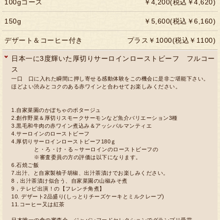
100gコース
￥4,200(税込￥4,620)
150g
￥5,600(税込￥6,160)
デザート＆コーヒー付き
プラス￥1000(税込￥1100)
日本一に3度輝いた厚切りサーロインローストビーフ フルコー
ス
一口 口に入れた瞬間に押し寄せる感動体験をこの機会に是非ご堪能下さい。
ほどよい渋みとコクのある赤ワインと合わせてお楽しみください。
1.自家菜園のかぼちゃのポタージュ
2.創作野菜＆厚切りスモークサーモンなど魚介バリエーション3種
3.黒毛和牛肉の赤ワイン煮込み＆アッシパルマンティエ
4.サーロインのローストビーフ
4.厚切りサーロインローストビーフ180ｇ
と・ろ・け・る～サーロインのローストビーフの
※審査委員の方の評価は以下になります。
6.石焼ご飯
7.出汁、と自家製柚子胡椒、出汁茶漬けでお楽しみください。
8，出汁茶漬け似合う、自家菜園の山椒みそ煮
9，テレビ出演！の【フレンチ角煮】
10. デザート2品盛り(しっとりチーズケーキとミルクレープ)
11.コーヒー又は紅茶
日本唯一の食の審査会、ジャパンフードセレクションでグランプリ受賞