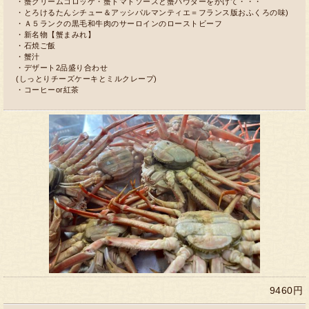
・蟹クリームコロッケ・蟹トマトソースと蟹パウダーをかけて・・・
・とろけるたんシチュー＆アッシパルマンティエ＝フランス版おふくろの味)
・Ａ５ランクの黒毛和牛肉のサーロインのローストビーフ
・新名物【蟹まみれ】
・石焼ご飯
・蟹汁
・デザート2品盛り合わせ
(しっとりチーズケーキとミルクレープ)
・コーヒーor紅茶
9460円