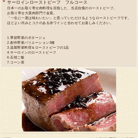
サーロインローストビーフ フルコース
日本一のお取り寄せ肉料理を目指した、当店自慢のローストビーフ。
お取り寄せ大賞肉部門で金賞。
「一生に一度は味わいたい」と思っていただけるようなローストビーフです。
ほどよい渋みとコクのある赤ワインと合わせてお楽しみください。
1.季節野菜のポタージュ
2.創作野菜バリエーション3種
3.温製野菜料理＆ローストビーフの1品
4.サーロインのローストビーフ
6.石焼ご飯
7.コーン茶