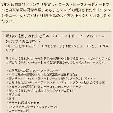
3年連続肉部門グランプリ受賞したローストビーフと海鮮オードブ
ルと自家菜園の野菜料理、めざましテレビで紹介されたの【牛タン
シチュー】などこだわり料理を気の合う方とゆっくりとお楽しみく
ださい。
新名物【蟹まみれ】と日本一のロ－ストビ―フ 名物コース
(生ズワイガニ3本付)
6月～８月はOPEN記念サービスとして、かき氷蟹冷やしラーメンをサービス致
します。
新名物の【蟹まみれ】から創意工夫の海鮮や名物の特選ローストビーフやテレビ
出演した【牛タンシチュー】まで名物料理ばかりのとっておきのコースです。
・自家菜園のかぼちゃのポタージュスープ
・本日の海鮮の燻製やマリネと自家菜園の創作料理3品
・蟹クリームコロッケ・蟹トマトソースと蟹パウダーをかけて・・・
・とろけるたんシチュー＆アッシパルマンティエ＝フランス版おふくろの味)
・Ａ５ランクの黒毛和牛肉のサーロインのローストビーフ
・新名物【蟹まみれ】＆北海道産生ズワイガニ足3本
・石焼ご飯
・蟹汁
・デザート2品盛り合わせ
(しっとりチーズケーキとミルクレープ)
・コーヒーor紅茶