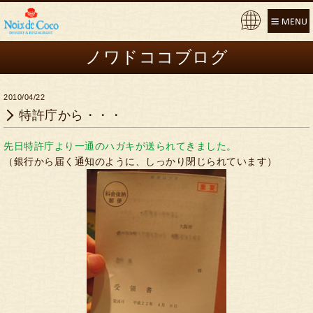
Pow
ere
ノワドココブログ
d by
2010/04/22
特許庁から・・・
先日特許庁より一通のハガキが送られてきました。
（銀行から届く通知のように、しっかり閉じられています）