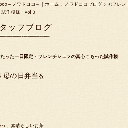
Coco～ノワドココ～｜ホーム
>
ノワドココブログ
> ≪フレ
作模様 vol.3
タッフブログ
日たった一日限定・フレンチシェフの真心こもった試作模
き母の日弁当を
う、素晴らしいお茶