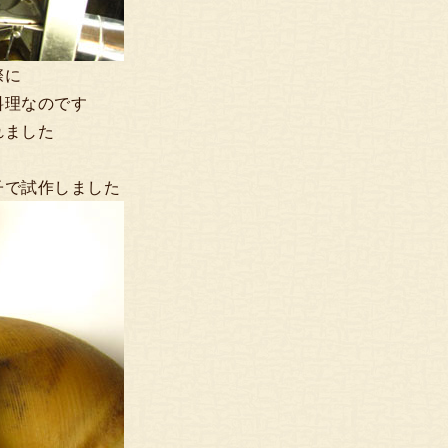
際に
料理なのです
れました
子で試作しました