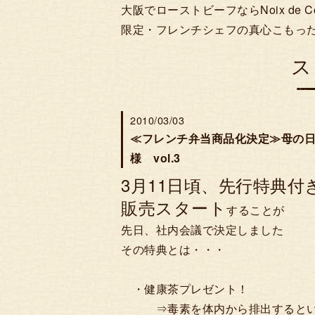
大阪でローストビーフならNoix de 
限定・フレンチシェフの真心こもった試
ス
2010/03/03
≪フレンチ弁当商品化決定≫母の
様 vol.3
3月11日頃、先行特典付
販売スタート
することが
先日、社内会議で決定しました
その特典とは・・・
・健康茶プレゼント！
⇒毒素を体内から排出するとい