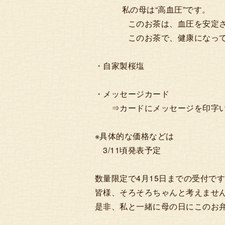
私の母は“高血圧”です。
このお茶は、血圧を安定させ
このお茶で、健康になって
・自家製桜塩
・メッセージカード
⇒カードにメッセージを印字い
※具体的な価格などは
3/11頃発表予定
数量限定で4月15日までの受付で
皆様、そろそろちゃんと考えませ
是非、私と一緒に母の日にこのお弁