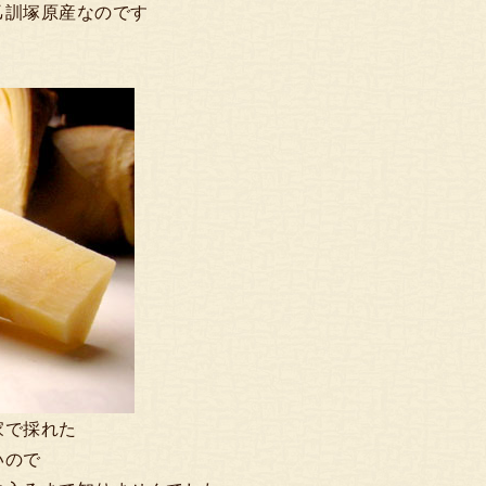
乙訓塚原産なのです
家で採れた
いので